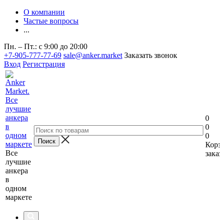
О компании
Частые вопросы
...
Пн. – Пт.: с 9:00 до 20:00
+7-905-777-77-69
sale@anker.market
Заказать звонок
Вход
Регистрация
0
0
0
Кор
Все
зака
лучшие
анкера
в
одном
маркете