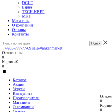
DCUT
Espira
TECH-KREP
MKT
Магазины
О компании
Отзывы
Контакты
+7-905-777-77-69
sale@anker.market
Отложенные
0
Корзина
0
0
Каталог
Акции
Услуги
Как купить
Отлож
Производители
0
Магазины
Корзи
О компании
0
Отзывы