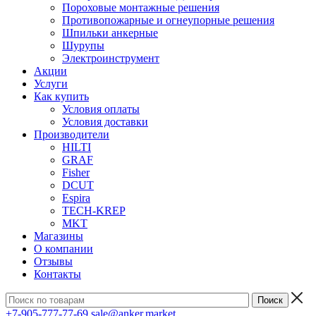
Пороховые монтажные решения
Противопожарные и огнеупорные решения
Шпильки анкерные
Шурупы
Электроинструмент
Акции
Услуги
Как купить
Условия оплаты
Условия доставки
Производители
HILTI
GRAF
Fisher
DCUT
Espira
TECH-KREP
MKT
Магазины
О компании
Отзывы
Контакты
+7-905-777-77-69
sale@anker.market