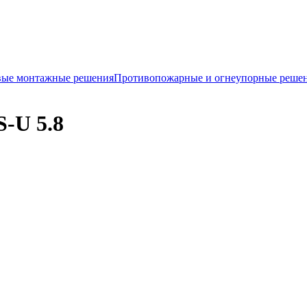
вые монтажные решения
Противопожарные и огнеупорные реше
-U 5.8