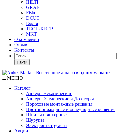
HILTI
GRAF
Fisher
DCUT
Espira
TECH-KREP
MKT
О компании
Отзывы
Контакты
Найти
МЕНЮ
Каталог
Анкеры механические
Анкеры Химические и Дозаторы
Пороховые монтажные решения
Противопожарные и огнеупорные решения
Шпильки анкерные
Шурупы
Электроинструмент
Акции