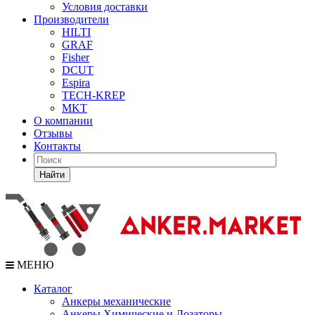
Условия доставки
Производители
HILTI
GRAF
Fisher
DCUT
Espira
TECH-KREP
MKT
О компании
Отзывы
Контакты
Найти
МЕНЮ
Каталог
Анкеры механические
Анкеры Химические и Дозаторы