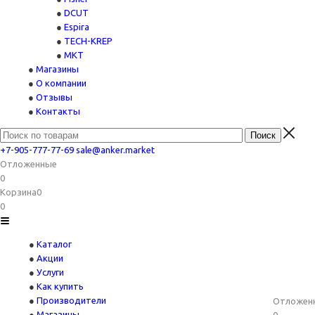
DCUT
Espira
TECH-KREP
MKT
Магазины
О компании
Отзывы
Контакты
+7-905-777-77-69
sale@anker.market
Отложенные
0
Корзина
0
0
Каталог
Акции
Услуги
Как купить
Производители
Отложен
Магазины