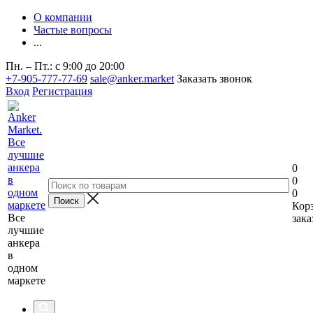
О компании
Частые вопросы
...
Пн. – Пт.: с 9:00 до 20:00
+7-905-777-77-69
sale@anker.market
Заказать звонок
Вход
Регистрация
0
0
0
Кор
Все
зака
лучшие
анкера
в
одном
маркете