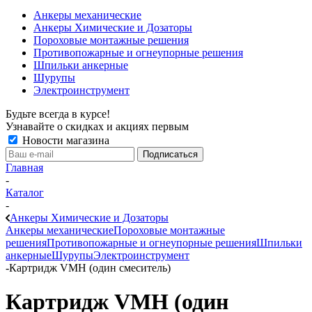
Анкеры механические
Анкеры Химические и Дозаторы
Пороховые монтажные решения
Противопожарные и огнеупорные решения
Шпильки анкерные
Шурупы
Электроинструмент
Будьте всегда в курсе!
Узнавайте о скидках и акциях первым
Новости магазина
Главная
-
Каталог
-
Анкеры Химические и Дозаторы
Анкеры механические
Пороховые монтажные
решения
Противопожарные и огнеупорные решения
Шпильки
анкерные
Шурупы
Электроинструмент
-
Картридж VMH (один смеситель)
Картридж VMH (один