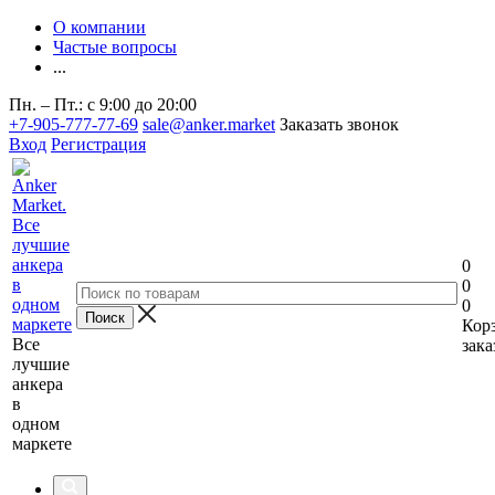
О компании
Частые вопросы
...
Пн. – Пт.: с 9:00 до 20:00
+7-905-777-77-69
sale@anker.market
Заказать звонок
Вход
Регистрация
0
0
0
Кор
Все
зака
лучшие
анкера
в
одном
маркете