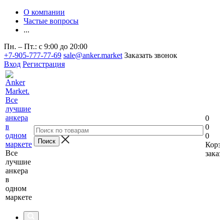
О компании
Частые вопросы
...
Пн. – Пт.: с 9:00 до 20:00
+7-905-777-77-69
sale@anker.market
Заказать звонок
Вход
Регистрация
0
0
0
Кор
Все
зака
лучшие
анкера
в
одном
маркете