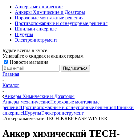
Анкеры механические
Анкеры Химические и Дозаторы
Пороховые монтажные решения
Противопожарные и огнеупорные решения
Шпильки анкерные
Шурупы
Электроинструмент
Будьте всегда в курсе!
Узнавайте о скидках и акциях первым
Новости магазина
Главная
-
Каталог
-
Анкеры Химические и Дозаторы
Анкеры механические
Пороховые монтажные
решения
Противопожарные и огнеупорные решения
Шпильки
анкерные
Шурупы
Электроинструмент
-
Анкер химический TECH-KREP EASF WINTER
Анкер химический TECH-